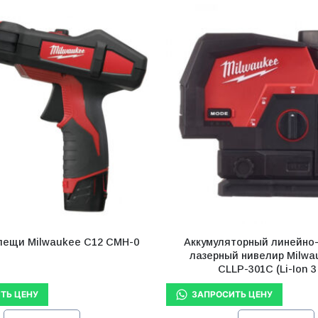
лещи Milwaukee С12 CMH-0
Аккумуляторный линейно
лазерный нивелир Milwa
CLLP-301C (Li-Ion 3