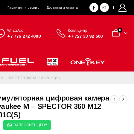
с
Гарантия и сервис
Доставка и оплата
WhatsApp
Колл-центр
0
+7 776 272 4000
+7 727 33 92 600
– SPECTOR 360 M12 IC-201C(S)
умуляторная цифровая камера
waukee M – SPECTOR 360 M12
01C(S)
ЗАПРОСИТЬ ЦЕНУ