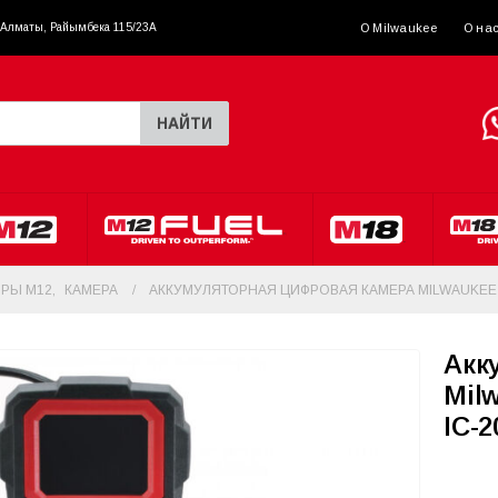
. Алматы, Райымбека 115/23A
О Milwaukee
О на
НАЙТИ
РЫ M12
,
КАМЕРА
АККУМУЛЯТОРНАЯ ЦИФРОВАЯ КАМЕРА MILWAUKEE M 
Акк
Mil
IC-2