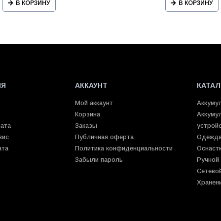
В КОРЗИНУ
В КОРЗИНУ
ИЯ
АККАУНТ
КАТАЛ
Мой аккаунт
Аккуму
Корзина
Аккуму
лата
Заказы
устрой
вис
Публичная оферта
Одежда
ата
Политика конфиденциальности
Оснаст
Забыли пароль
Ручной
Сетево
Хранен