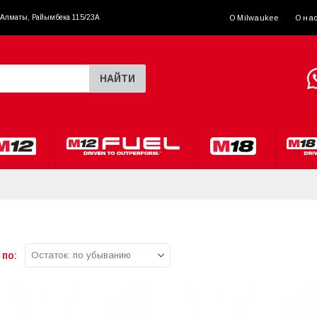
. Алматы, Райымбека 115/23A
О Milwaukee
О на
НАЙТИ
по: