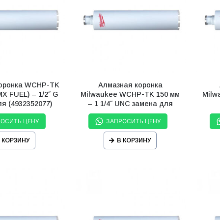
коронка WCHP-TK
Алмазная коронка
X FUEL) – 1/2˝ G
Milwaukee WCHP-TK 150 мм
Milw
я (4932352077)
– 1 1/4˝ UNC замена для
(4932352742)
РОСИТЬ ЦЕНУ
ЗАПРОСИТЬ ЦЕНУ
 КОРЗИНУ
В КОРЗИНУ