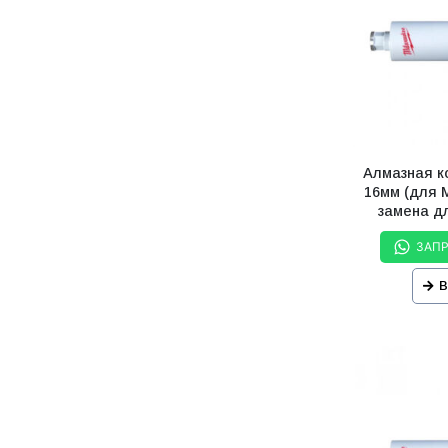
Алмазная 
16мм (для M
замена дл
ЗАП
В