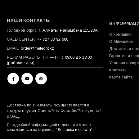
НАШИ КОНТАКТЫ
ИНФОРМАЦ
Головной офис:
г. Алматы, Райымбека 115/23A
О компании
CALL-CENTER:
+7 727 33 92 600
О Milwaukee
EMAIL:
order@meteorit.kz
Доставка и оп
Гарантия и сер
РЕЖИМ РАБОТЫ:
ПН — ПТ с 09:00 до 18:00
(рабочие дни)
Условия возвр
Контакты
Карта сайта
Доставка по г. Алматы осуществляется в
квадрате улиц Саина/Аль-Фараби/Рыскулова/
ВОАД.
С подробной информацией о доставке можно
ознакомиться на странице "
Доставка и оплата
".