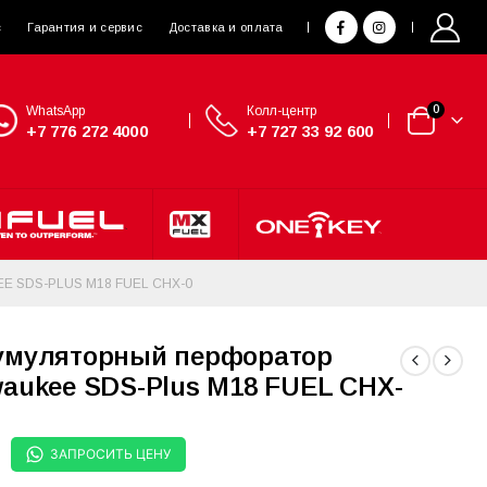
с
Гарантия и сервис
Доставка и оплата
WhatsApp
Колл-центр
0
+7 776 272 4000
+7 727 33 92 600
 SDS-PLUS M18 FUEL CHX-0
умуляторный перфоратор
waukee SDS-Plus M18 FUEL CHX-
ЗАПРОСИТЬ ЦЕНУ