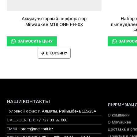
Аккумуляторный перфоратор
Набор 
Milwaukee M18 ONE FH-0X
пылеудален
F
В КОРЗИНУ
НАШИ КОНТАКТЫ
ИНФОРМАЦ
Головной офис:
г. Алматы, Райымбека 115/23A
О компании
CALL-CENTER:
+7 727 33 92 600
О Milwaukee
EMAIL:
order@meteorit.kz
Доставка и оп
Гарантия и сер