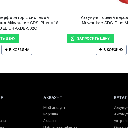
перфоратор с системой
Аккумуляторный перф
ия Milwaukee SDS-Plus M18
Milwaukee SDS-Plus M
UEL CHPXDE-502C
В КОРЗИНУ
В КОРЗИНУ
ИЯ
АККАУНТ
КАТАЛ
Мой аккаунт
Аккуму
Корзина
Аккуму
лата
Заказы
устрой
вис
Публичная оферта
Одежда