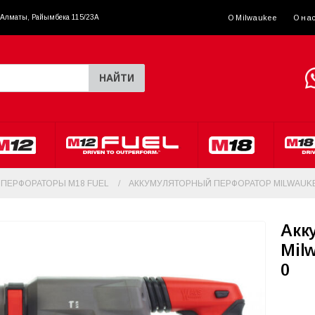
. Алматы, Райымбека 115/23A
О Milwaukee
О на
НАЙТИ
ПЕРФОРАТОРЫ M18 FUEL
АККУМУЛЯТОРНЫЙ ПЕРФОРАТОР MILWAUKEE
Акк
Mil
0