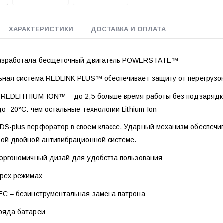
ХАРАКТЕРИСТИКИ
ДОСТАВКА И ОПЛАТА
разработала бесщеточный двигатель POWERSTATE™
ьная система REDLINK PLUS™ обеспечивает защиту от перегрузок
 REDLITHIUM-ION™ – до 2,5 больше время работы без подзарядки
о -20°С, чем остальные технологии Lithium-Ion
S-plus перфоратор в своем классе. Ударный механизм обеспечива
вой двойной антивибрационной системе.
 эргономичный дизай для удобства пользования
ырех режимах
EC – безинструментальная замена патрона
ряда батареи