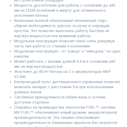
на строительной площадке
Мощность достаточная для работы с головками до ⌀63
мм на 11200 колебаний в минуту для оптимального
уплотнения бетона
Включение кнопкой обеспечивает мгновенный старт,
убирая необходимость дёргать за ручку и сокращая
простои. Это позволит выполнить работу быстрее не
жертвуя мощностью или временем работы
Модульная конструкция позволит легко снять ранцевую
часть при работе со стенами и колоннами
Модульная конструкция – от “ранца” к “чемодану” за одно
нажатие
Может работать с валами длиной 6.4 м и головками ⌀63
мм, не жертвуя мощностью
Уплотняет до 80 m³ бетона на 2-x аккумуляторах MXF
XC406
Беспроводной пульт дистанционного управления позволит
включать аппарат с расстояния 9 м при использовании
длинных валов
Системные принадлежности гибкие валы и головки
доступны отдельно
Опираясь на преимущества технологии FUEL™, система
MX FUEL™ обеспечивает новый уровень аккумуляторной
производительности. Эта техника обеспечивает
производительность бензиновых аналогов без опасности