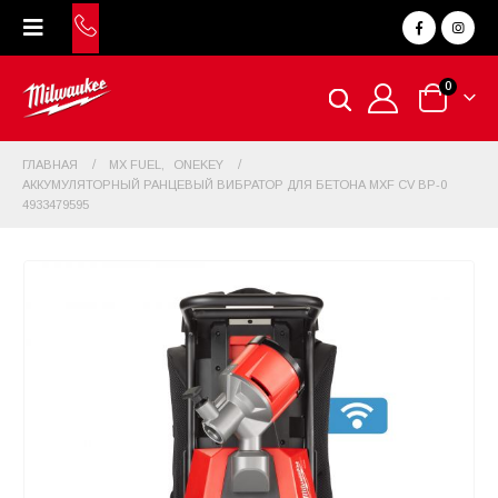
0
ГЛАВНАЯ
MX FUEL
,
ONEKEY
АККУМУЛЯТОРНЫЙ РАНЦЕВЫЙ ВИБРАТОР ДЛЯ БЕТОНА MXF CV BP-0
4933479595