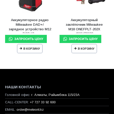
Аккумуляторное радио
Аккумуляторный
Milwaukee DAD+/
заклёпочник Milwaukee
зарядное устройство M12
M18 ONEFPLT-202X
RCDAB+
4933478638
В КОРЗИНУ
В КОРЗИНУ
НАШИ КОНТАКТЫ
Головной офис:
г. Алматы, Райымбека 115/23A
CALL-CENTER:
+7 727 33 92 600
EMAIL:
order@meteorit.kz