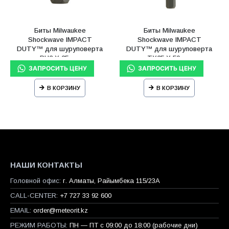
Биты Milwaukee
Биты Milwaukee
Shockwave IMPACT
Shockwave IMPACT
DUTY™ для шуруповерта
DUTY™ для шуруповерта
PH2 X 25 мм
TX25 Х 50 мм
В КОРЗИНУ
В КОРЗИНУ
НАШИ КОНТАКТЫ
Головной офис:
г. Алматы, Райымбека 115/23A
CALL-CENTER:
+7 727 33 92 600
EMAIL:
order@meteorit.kz
РЕЖИМ РАБОТЫ:
ПН — ПТ с 09:00 до 18:00 (рабочие дни)