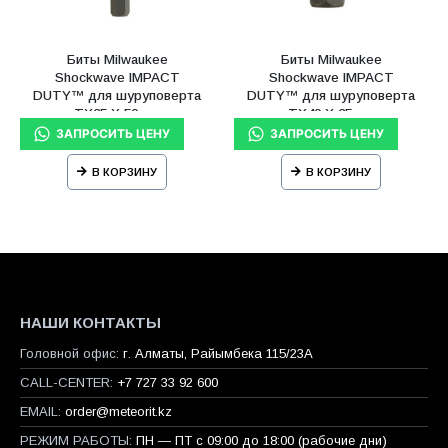
Биты Milwaukee
Биты Milwaukee
Shockwave IMPACT
Shockwave IMPACT
DUTY™ для шуруповерта
DUTY™ для шуруповерта
TX25 Х 50 мм
TX40 Х 25 мм
В КОРЗИНУ
В КОРЗИНУ
НАШИ КОНТАКТЫ
Головной офис:
г. Алматы, Райымбека 115/23A
CALL-CENTER:
+7 727 33 92 600
EMAIL:
order@meteorit.kz
РЕЖИМ РАБОТЫ:
ПН — ПТ с 09:00 до 18:00 (рабочие дни)