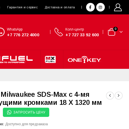
с
Гарантия и сервис
Доставка и оплата
WhatsApp
Колл-центр
0
+7 776 272 4000
+7 727 33 92 600
 Milwaukee SDS-Max с 4-мя
ущими кромками 18 X 1320 мм
ЗАПРОСИТЬ ЦЕНУ
но:
Доступно для предзаказа