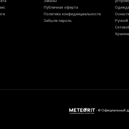
лата
Заказы
устрой
вис
Публичная оферта
Одежда
ата
Политика конфиденциальности
Оснаст
Забыли пароль
Ручной
Сетево
Хранен
- © Официальный дис