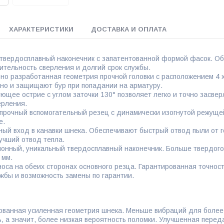
ХАРАКТЕРИСТИКИ
ДОСТАВКА И ОПЛАТА
твердосплавный наконечник с запатентованной формой фасок. Об
ительность сверления и долгий срок службы.
но разработанная геометрия прочной головки с расположением 4 
но и защищают бур при попадании на арматуру.
ющее острие с углом заточки 130° позволяет легко и точно засвер
ерления.
прочный вспомогательный резец с динамически изогнутой режущей
е.
ный вход в канавки шнека. Обеспечивают быстрый отвод пыли от г
лучший отвод тепла.
онный, уникальный твердосплавный наконечник. Больше твердого
 мм.
носа на обеих сторонах основного резца. Гарантированная точнос
ужбы и возможность замены по гарантии.
ованная усиленная геометрия шнека. Меньше вибраций для более
ь, а значит, более низкая вероятность поломки. Улучшенная перед