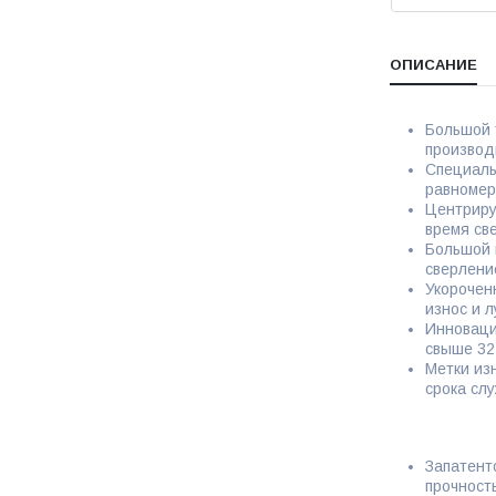
ОПИСАНИЕ
Большой 
производ
Специаль
равномер
Центриру
время св
Большой 
сверлени
Укорочен
износ и 
Инноваци
свыше 32
Метки из
срока сл
Запатент
прочност