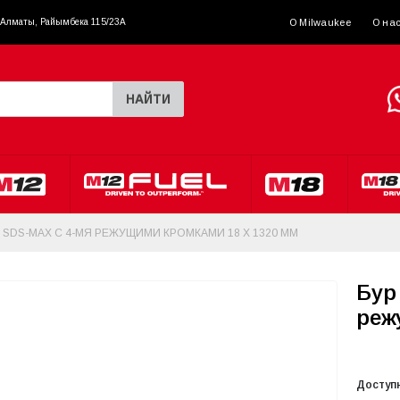
. Алматы, Райымбека 115/23A
О Milwaukee
О на
НАЙТИ
 SDS-MAX С 4-МЯ РЕЖУЩИМИ КРОМКАМИ 18 X 1320 ММ
Бур
реж
Доступ