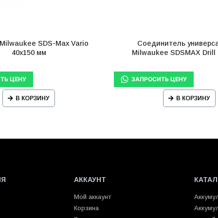
Milwaukee SDS-Max Vario
Соединитель универс
40х150 мм
Milwaukee SDSMAX Drill
В КОРЗИНУ
В КОРЗИНУ
ИЯ
АККАУНТ
КАТАЛ
Мой аккаунт
Аккуму
Корзина
Аккуму