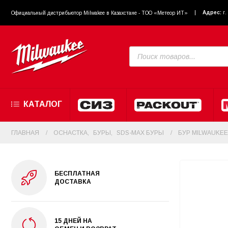
Адрес:
г
Официальный диcтрибьютор Milwakee в Казахстане - ТОО «Метеор ИТ»
КАТАЛОГ
ГЛАВНАЯ
ОСНАСТКА
,
БУРЫ
,
SDS-MAX БУРЫ
БУР MILWAUKEE
БЕСПЛАТНАЯ
ДОСТАВКА
15 ДНЕЙ НА