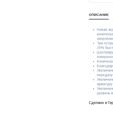
ОПИСАНИЕ
Новая аг
коническ
сверлени
Три остр
25% быст
Центриру
поверхно
Коническ
Благодар
Увеличен
передачу
Увеличен
арматуру
Увеличен
уровень 
Сделано в Ге