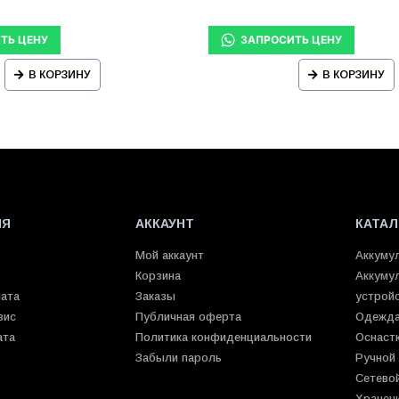
В КОРЗИНУ
В КОРЗИНУ
ИЯ
АККАУНТ
КАТАЛ
Мой аккаунт
Аккуму
Корзина
Аккуму
лата
Заказы
устрой
вис
Публичная оферта
Одежда
ата
Политика конфиденциальности
Оснаст
Забыли пароль
Ручной
Сетево
Хранен