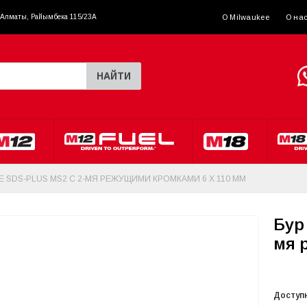
. Алматы, Райымбека 115/23A
О Milwaukee
О на
НАЙТИ
E SDS-PLUS MS2 С 2-МЯ РЕЖУЩИМИ КРОМКАМИ 6 X 110 ММ
Бур
мя 
Доступ