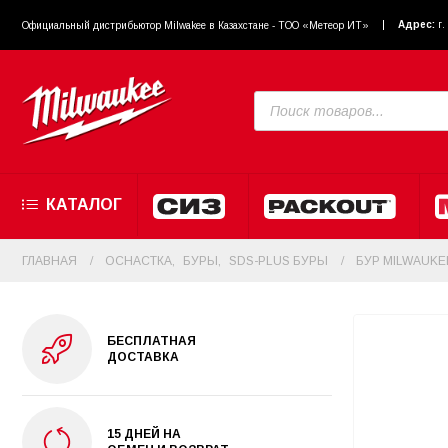
Адрес:
г
Официальный диcтрибьютор Milwakee в Казахстане - ТОО «Метеор ИТ»
КАТАЛОГ
ГЛАВНАЯ
ОСНАСТКА
,
БУРЫ
,
SDS-PLUS БУРЫ
БУР MILWAUKE
БЕСПЛАТНАЯ
ДОСТАВКА
15 ДНЕЙ НА