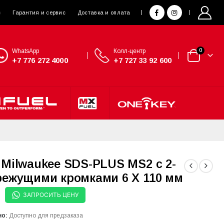
с
Гарантия и сервис
Доставка и оплата
WhatsApp
Колл-центр
0
+7 776 272 4000
+7 727 33 92 600
 Milwaukee SDS-PLUS MS2 с 2-
режущими кромками 6 X 110 мм
ЗАПРОСИТЬ ЦЕНУ
но:
Доступно для предзаказа