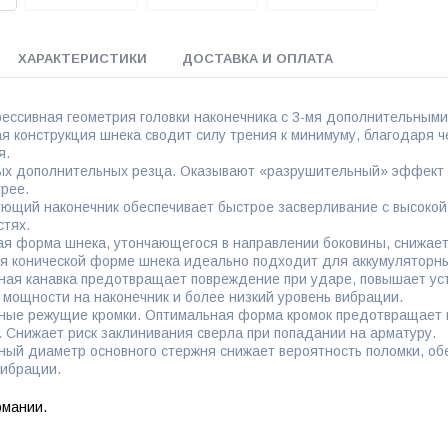
ХАРАКТЕРИСТИКИ
ДОСТАВКА И ОПЛАТА
рессивная геометрия головки наконечника с 3-мя дополнительными
ая конструкция шнека сводит силу трения к минимуму, благодаря 
я.
ых дополнительных резца. Оказывают «разрушительный» эффект 
рее.
ющий наконечник обеспечивает быстрое засверливание с высокой
стях.
ая форма шнека, утончающегося в направлении боковины, снижает
я конической форме шнека идеально подходит для аккумуляторн
ная канавка предотвращает повреждение при ударе, повышает ус
 мощности на наконечник и более низкий уровень вибрации.
ные режущие кромки. Оптимальная форма кромок предотвращает п
. Снижает риск заклинивания сверла при попадании на арматуру.
ный диаметр основного стержня снижает вероятность поломки, о
вибрации.
рмании.