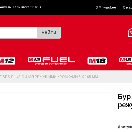
. Алматы, Райымбека 115/23A
О Milwaukee
О на
НАЙТИ
E SDS-PLUS С 4-МЯ РЕЖУЩИМИ КРОМКАМИ 5 X 165 ММ
Бур
реж
Доступ