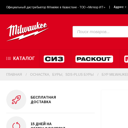
Адрес:
г
Официальный диcтрибьютор Milwakee в Казахстане - ТОО «Метеор ИТ»
КАТАЛОГ
ГЛАВНАЯ
ОСНАСТКА
,
БУРЫ
,
SDS-PLUS БУРЫ
БУР MILWAUKE
БЕСПЛАТНАЯ
ДОСТАВКА
15 ДНЕЙ НА