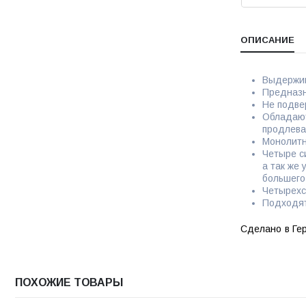
ОПИСАНИЕ
Выдержив
Предназн
Не подве
Обладают
продлева
Монолитн
Четыре с
а так же
большего
Четырехс
Подходят
Сделано в Ге
ПОХОЖИЕ ТОВАРЫ