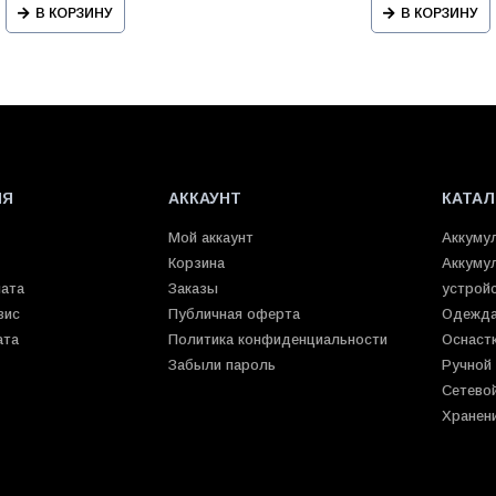
В КОРЗИНУ
В КОРЗИНУ
ИЯ
АККАУНТ
КАТАЛ
Мой аккаунт
Аккуму
Корзина
Аккуму
лата
Заказы
устрой
вис
Публичная оферта
Одежда
ата
Политика конфиденциальности
Оснаст
Забыли пароль
Ручной
Сетево
Хранен