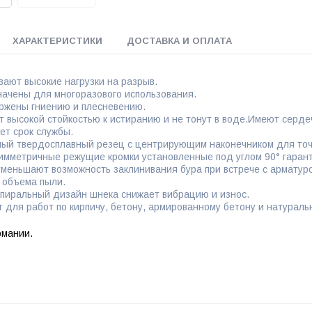
ХАРАКТЕРИСТИКИ
ДОСТАВКА И ОПЛАТА
ают высокие нагрузки на разрыв.
ачены для многоразового использования.
ржены гниению и плесневению.
 высокой стойкостью к истиранию и не тонут в воде.Имеют сердеч
ет срок службы.
ый твердосплавный резец с центрирующим наконечником для точн
имметричные режущие кромки установленные под углом 90° гарант
 уменьшают возможность заклинивания бура при встрече с арматур
 объема пыли.
пиральный дизайн шнека снижает вибрацию и износ.
 для работ по кирпичу, бетону, армированному бетону и натураль
рмании.