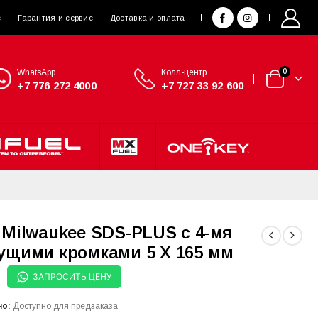
с
Гарантия и сервис
Доставка и оплата
WhatsApp
Колл-центр
0
+7 776 272 4000
+7 727 33 92 600
 Milwaukee SDS-PLUS с 4-мя
ущими кромками 5 X 165 мм
ЗАПРОСИТЬ ЦЕНУ
но:
Доступно для предзаказа