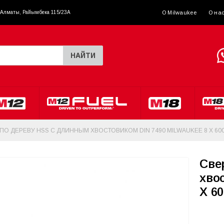
. Алматы, Райымбека 115/23A
О Milwaukee
О на
НАЙТИ
ПО ДЕРЕВУ HSS С ДЛИННЫМ ХВОСТОВИКОМ DIN 7490 MILWAUKEE 8 X 60
Cве
хво
X 6