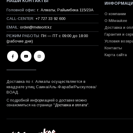
НАШИ КОНТАКТЫ
ИНФОРМАЦ
Головной офис:
г. Алматы, Райымбека 115/23A
О компании
CALL-CENTER:
+7 727 33 92 600
О Milwaukee
EMAIL:
order@meteorit.kz
Доставка и оп
Гарантия и сер
РЕЖИМ РАБОТЫ:
ПН — ПТ с 09:00 до 18:00
(рабочие дни)
Условия возвр
Контакты
Карта сайта
Доставка по г. Алматы осуществляется в
квадрате улиц Саина/Аль-Фараби/Рыскулова/
ВОАД.
С подробной информацией о доставке можно
ознакомиться на странице "
Доставка и оплата
".