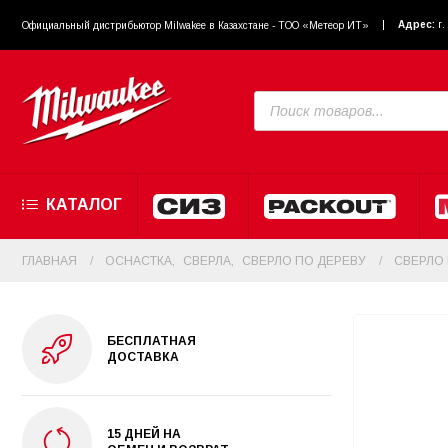
Адрес:
г
Официальный диcтрибьютор Milwakee в Казахстане - ТОО «Метеор ИТ»
КАТАЛОГ
ГЛАВНАЯ
ОСНАСТКА
,
СВЕРЛА
,
CВЕРЛО ПО ДЕРЕВУ
CВЕРЛО 
БЕСПЛАТНАЯ
ДОСТАВКА
15 ДНЕЙ НА