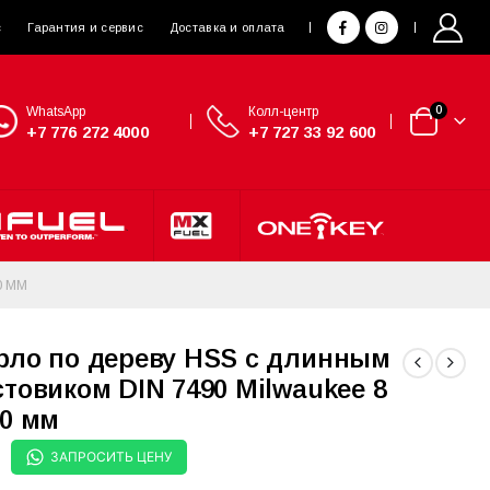
с
Гарантия и сервис
Доставка и оплата
WhatsApp
Колл-центр
0
+7 776 272 4000
+7 727 33 92 600
0 ММ
рло по дереву HSS с длинным
стовиком DIN 7490 Milwaukee 8
00 мм
ЗАПРОСИТЬ ЦЕНУ