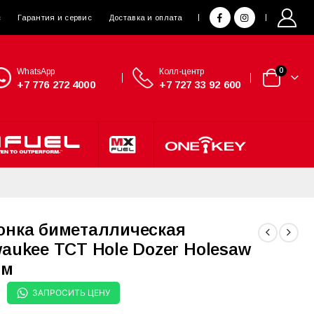
с
Гарантия и сервис
Доставка и оплата
WhatsApp
Колл-центр
0
+7 776 272 4000
+7 727 33 92 600
онка биметаллическая
waukee TCT Hole Dozer Holesaw
мм
ЗАПРОСИТЬ ЦЕНУ