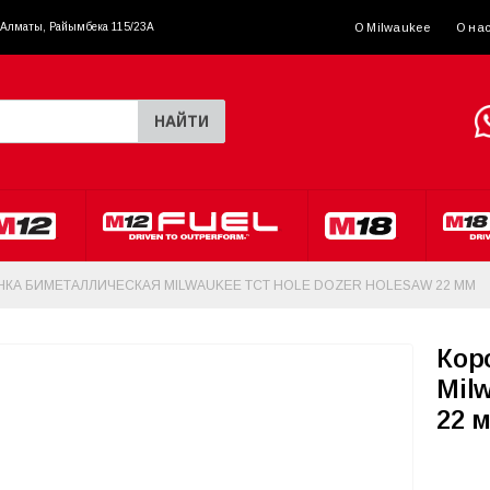
. Алматы, Райымбека 115/23A
О Milwaukee
О на
НАЙТИ
КА БИМЕТАЛЛИЧЕСКАЯ MILWAUKEE TCT HOLE DOZER HOLESAW 22 ММ
Кор
Mil
22 