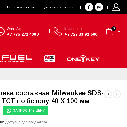
с
Гарантия и сервис
Доставка и оплата
WhatsApp
Колл-центр
0
+7 776 272 4000
+7 727 33 92 600
онка составная Milwaukee SDS-
 ТСТ по бетону 40 X 100 мм
ЗАПРОСИТЬ ЦЕНУ
но:
Доступно для предзаказа