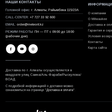
НАШИ КОНТАКТЫ
ИНФОРМАЦ
Головной офис:
г. Алматы, Райымбека 115/23A
О компании
CALL-CENTER:
+7 727 33 92 600
О Milwaukee
EMAIL:
order@meteorit.kz
Доставка и оп
Гарантия и сер
РЕЖИМ РАБОТЫ:
ПН — ПТ с 09:00 до 18:00
(рабочие дни)
Условия возвр
Контакты
Карта сайта
Доставка по г. Алматы осуществляется в
квадрате улиц Саина/Аль-Фараби/Рыскулова/
ВОАД.
С подробной информацией о доставке можно
ознакомиться на странице "
Доставка и оплата
".