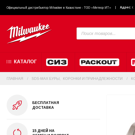
Адрес:
г
Официальный диcтрибьютор Milwakee в Казахстане - ТОО «Метеор ИТ»
КАТАЛОГ
ГЛАВНАЯ
SDS-MAX БУРЫ
,
КОРОНКИ И ПРИНАДЛЕЖНОСТИ
К
БЕСПЛАТНАЯ
ДОСТАВКА
15 ДНЕЙ НА