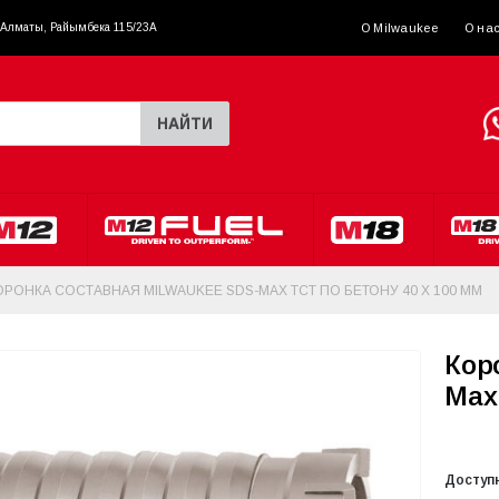
. Алматы, Райымбека 115/23A
О Milwaukee
О на
НАЙТИ
ОРОНКА СОСТАВНАЯ MILWAUKEE SDS-MAX ТСТ ПО БЕТОНУ 40 X 100 ММ
Кор
Max
Доступ