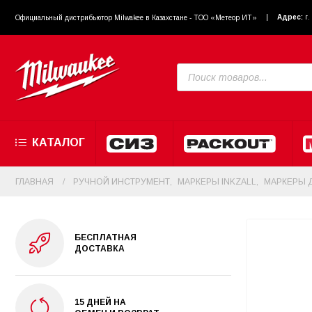
Адрес:
г
Официальный диcтрибьютор Milwakee в Казахстане - ТОО «Метеор ИТ»
КАТАЛОГ
ГЛАВНАЯ
РУЧНОЙ ИНСТРУМЕНТ
,
МАРКЕРЫ INKZALL
,
МАРКЕРЫ 
БЕСПЛАТНАЯ
ДОСТАВКА
15 ДНЕЙ НА