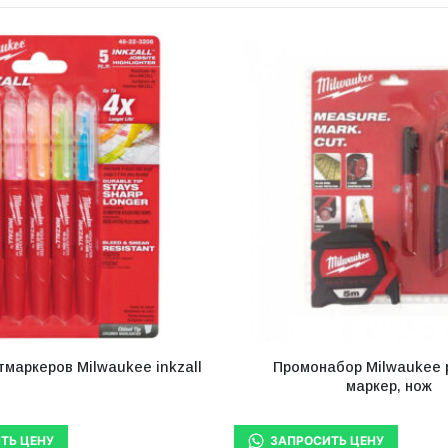
тмаркеров Milwaukee inkzall
Промонабор Milwaukee 
маркер, нож