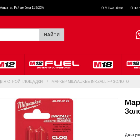
. Алматы, Райымбека 115/23A
О Milwaukee
О на
НАЙТИ
ДЛЯ СТРОЙПЛОЩАДКИ
МАРКЕР MILWAUKEE INKZALL FP ЗОЛОТО
Мар
Зол
Доступ