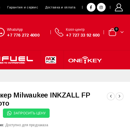
с
Гарантия и сервис
Доставка и оплата
WhatsApp
Колл-центр
0
+7 776 272 4000
+7 727 33 92 600
кер Milwaukee INKZALL FP
ото
ЗАПРОСИТЬ ЦЕНУ
но:
Доступно для предзаказа