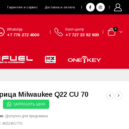
с
Гарантия и сервис
Доставка и оплата
WhatsApp
Колл-центр
0
+7 776 272 4000
+7 727 33 92 600
рица Milwaukee Q22 CU 70
ЗАПРОСИТЬ ЦЕНУ
но:
Доступно для предзаказа
:
4932451770