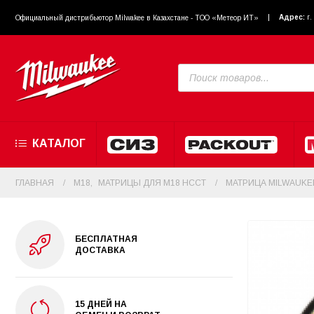
Адрес:
г
Официальный диcтрибьютор Milwakee в Казахстане - ТОО «Метеор ИТ»
КАТАЛОГ
ГЛАВНАЯ
M18
,
МАТРИЦЫ ДЛЯ M18 HCCT
МАТРИЦА MILWAUKEE
БЕСПЛАТНАЯ
ДОСТАВКА
15 ДНЕЙ НА