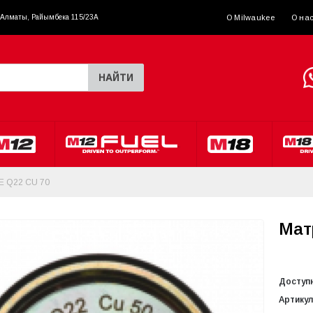
. Алматы, Райымбека 115/23A
О Milwaukee
О на
НАЙТИ
 Q22 CU 70
Мат
Доступ
Артикул