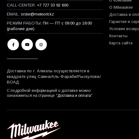
О компании
CALL-CENTER:
+7 727 33 92 600
О Milwaukee
EMAIL:
order@meteorit.kz
Доставка и оп
Гарантия и сер
РЕЖИМ РАБОТЫ:
ПН — ПТ с 09:00 до 18:00
(рабочие дни)
Условия возвр
Контакты
Карта сайта
Доставка по г. Алматы осуществляется в
квадрате улиц Саина/Аль-Фараби/Рыскулова/
ВОАД.
С подробной информацией о доставке можно
ознакомиться на странице "
Доставка и оплата
".