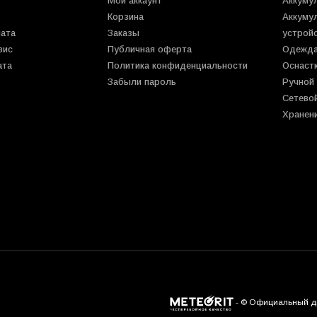
Мой аккаунт
Аккуму
Корзина
Аккуму
лата
Заказы
устрой
вис
Публичная оферта
Одежда
ата
Политика конфиденциальности
Оснаст
Забыли пароль
Ручной
Сетево
Хранен
- © Официальный дис