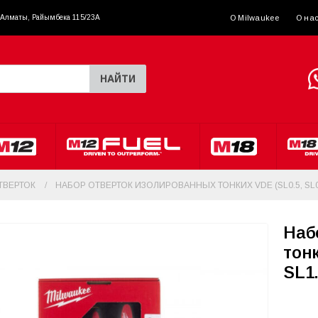
. Алматы, Райымбека 115/23A
О Milwaukee
О на
НАЙТИ
ТВЕРТОК
НАБОР ОТВЕРТОК ИЗОЛИРОВАННЫХ ТОНКИХ VDE (SL0.5, SL0.8,
Наб
тонк
SL1.