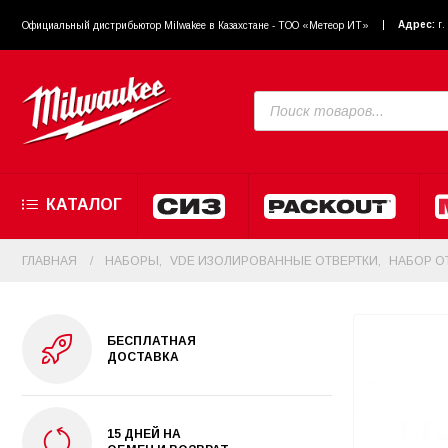
Адрес:
г
Официальный диcтрибьютор Milwakee в Казахстане - ТОО «Метеор ИТ»
КАТАЛОГ
ГЛАВНАЯ
НАБОРЫ
,
VDE ИЗОЛИРОВАННЫЕ ОТВЕРТКИ
,
НАБОР О
БЕСПЛАТНАЯ
ДОСТАВКА
15 ДНЕЙ НА