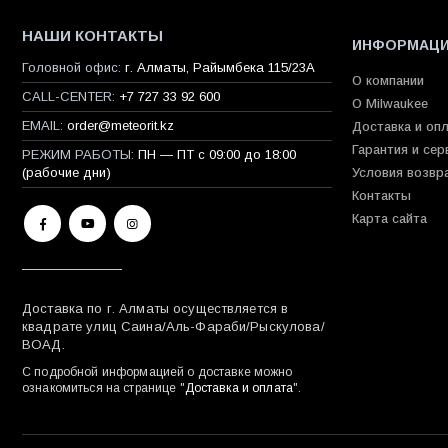
НАШИ КОНТАКТЫ
ИНФОРМАЦ
Головной офис:
г. Алматы, Райымбека 115/23A
О компании
CALL-CENTER:
+7 727 33 92 600
О Milwaukee
EMAIL:
order@meteorit.kz
Доставка и оп
Гарантия и сер
РЕЖИМ РАБОТЫ:
ПН — ПТ с 09:00 до 18:00
(рабочие дни)
Условия возвр
Контакты
Карта сайта
Доставка по г. Алматы осуществляется в
квадрате улиц Саина/Аль-Фараби/Рыскулова/
ВОАД.
С подробной информацией о доставке можно
ознакомиться на странице "
Доставка и оплата
".