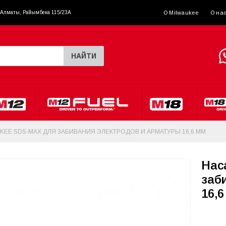
. Алматы, Райымбека 115/23A
О Milwaukee
О на
НАЙТИ
KEE SDS-MAX ДЛЯ ЗАБИВАНИЯ ЭЛЕКТРОДОВ И АРМАТУРЫ 16,6 ММ
Нас
заб
16,