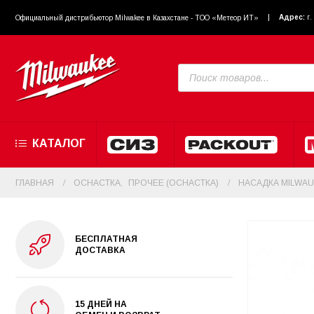
Адрес:
г
Официальный диcтрибьютор Milwakee в Казахстане - ТОО «Метеор ИТ»
КАТАЛОГ
ГЛАВНАЯ
ОСНАСТКА
,
ПРОЧЕЕ (ОСНАСТКА)
НАСАДКА MILWAU
БЕСПЛАТНАЯ
ДОСТАВКА
15 ДНЕЙ НА