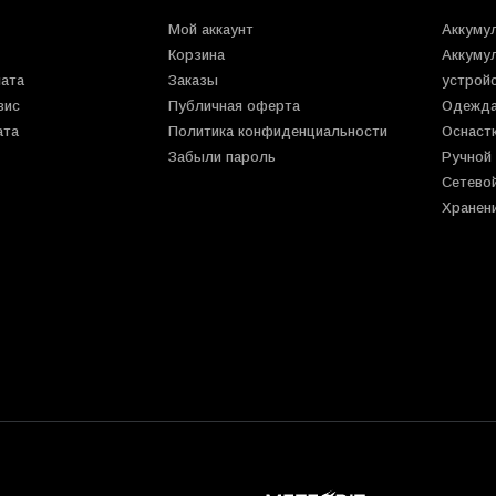
Мой аккаунт
Аккуму
Корзина
Аккуму
лата
Заказы
устрой
вис
Публичная оферта
Одежда
ата
Политика конфиденциальности
Оснаст
Забыли пароль
Ручной
Сетево
Хранен