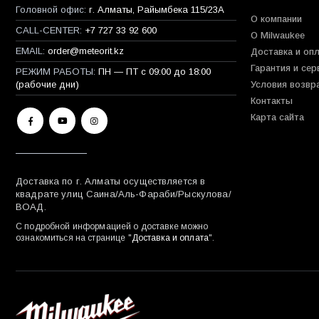
Головной офис:
г. Алматы, Райымбека 115/23A
О компании
CALL-CENTER:
+7 727 33 92 600
О Milwaukee
EMAIL:
order@meteorit.kz
Доставка и оп
Гарантия и сер
РЕЖИМ РАБОТЫ:
ПН — ПТ с 09:00 до 18:00
(рабочие дни)
Условия возвр
Контакты
Карта сайта
Доставка по г. Алматы осуществляется в
квадрате улиц Саина/Аль-Фараби/Рыскулова/
ВОАД.
С подробной информацией о доставке можно
ознакомиться на странице "
Доставка и оплата
".