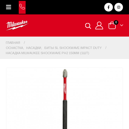
0
ГЛАВНАЯ
ОСНАСТКА
,
НАСАДКИ
,
БИТЫ SL SHOCKWAVE IMPACT DUTY
НАСАДКА MILWAUKEE SHOCKWAVE PH2 150ММ (1ШТ)