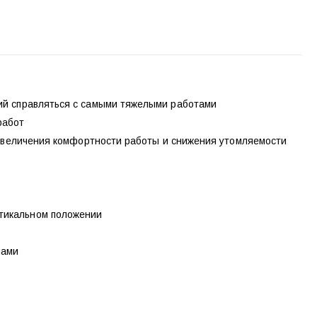
щий справляться с самыми тяжелыми работами
работ
я увеличения комфортности работы и снижения утомляемости
ртикальном положении
лами