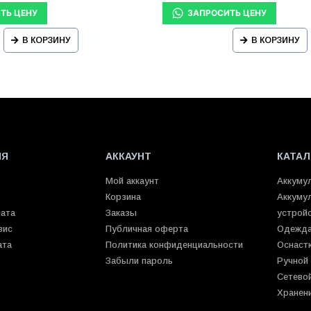
В КОРЗИНУ
В КОРЗИНУ
ИЯ
АККАУНТ
КАТАЛ
Мой аккаунт
Аккуму
Корзина
Аккуму
лата
Заказы
устрой
вис
Публичная оферта
Одежда
ата
Политика конфиденциальности
Оснаст
Забыли пароль
Ручной
Сетево
Хранен