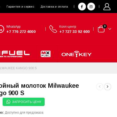
с
Гарантия и сервис
Доставка и оплата
WhatsApp
Колл-центр
0
+7 776 272 4000
+7 727 33 92 600
LWAUKEE KANGO 900 S
ойный молоток Milwaukee
go 900 S
ЗАПРОСИТЬ ЦЕНУ
но:
Доступно для предзаказа