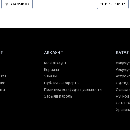
В КОРЗИНУ
В КОРЗИНУ
ИЯ
АККАУНТ
КАТАЛ
Мой аккаунт
Аккуму
Корзина
Аккуму
лата
Заказы
устрой
вис
Публичная оферта
Одежда
ата
Политика конфиденциальности
Оснаст
Забыли пароль
Ручной
Сетево
Хранен