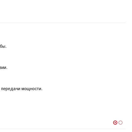
бы.
зии.
й передачи мощности.