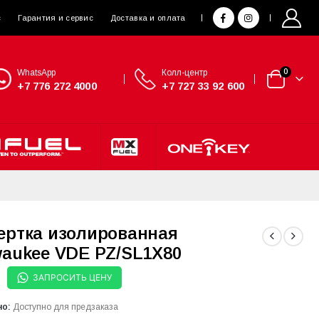
с
Гарантия и сервис
Доставка и оплата
WhatsApp
Колл-центр
0
+7 776 272 4000
+7 727 33 92 600
ертка изолированная
waukee VDE PZ/SL1X80
ЗАПРОСИТЬ ЦЕНУ
но:
Доступно для предзаказа