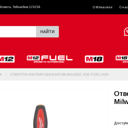
. Алматы, Райымбека 115/23A
О Milwaukee
О на
НАЙТИ
А
ОТВЕРТКА ИЗОЛИРОВАННАЯ MILWAUKEE VDE PZ/SL1X80
Отв
Mil
Доступ