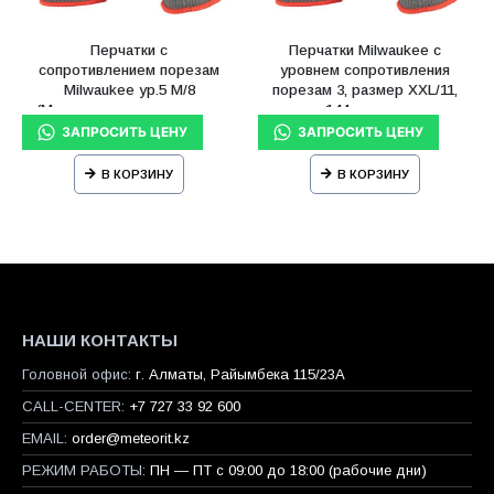
Перчатки с
Перчатки Milwaukee с
сопротивлением порезам
уровнем сопротивления
Milwaukee ур.5 M/8
порезам 3, размер XXL/11,
(Многоштучная упаковка –
144 шт. пар
144 пары)
В КОРЗИНУ
В КОРЗИНУ
НАШИ КОНТАКТЫ
Головной офис:
г. Алматы, Райымбека 115/23A
CALL-CENTER:
+7 727 33 92 600
EMAIL:
order@meteorit.kz
РЕЖИМ РАБОТЫ:
ПН — ПТ с 09:00 до 18:00 (рабочие дни)