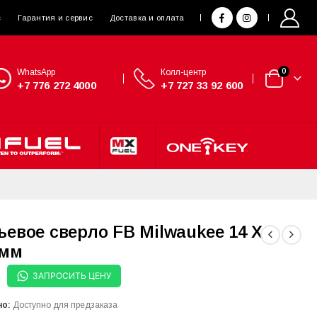
с
Гарантия и сервис
Доставка и оплата
WhatsApp
Колл-центр
0
+7 776 272 4000
+7 727 33 92 600
ьевое сверло FB Milwaukee 14 X
 мм
ЗАПРОСИТЬ ЦЕНУ
но:
Доступно для предзаказа