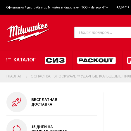
Адрес:
г
Официальный диcтрибьютор Milwakee в Казахстане - ТОО «Метеор ИТ»
КАТАЛОГ
ГЛАВНАЯ
ОСНАСТКА
,
SHOCKWAVE™ УДАРНЫЕ КОЛЬЦЕВЫЕ ПИЛ
БЕСПЛАТНАЯ
ДОСТАВКА
15 ДНЕЙ НА