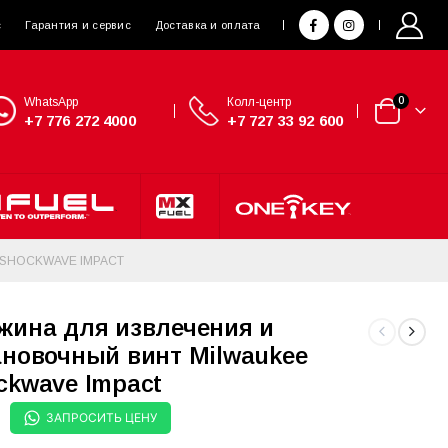
с
Гарантия и сервис
Доставка и оплата
WhatsApp
Колл-центр
0
+7 776 272 4000
+7 727 33 92 600
SHOCKWAVE IMPACT
жина для извлечения и
ановочный винт Milwaukee
ckwave Impact
ЗАПРОСИТЬ ЦЕНУ