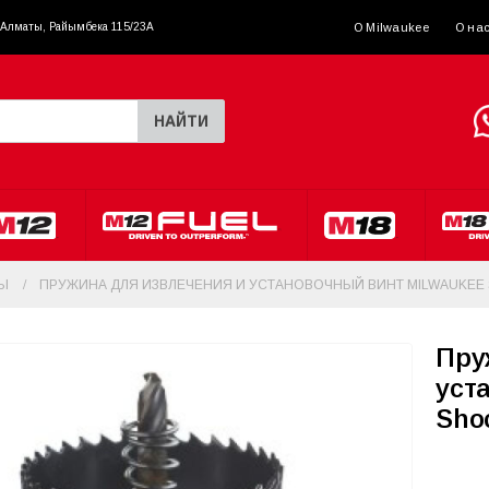
. Алматы, Райымбека 115/23A
О Milwaukee
О на
НАЙТИ
Ы
ПРУЖИНА ДЛЯ ИЗВЛЕЧЕНИЯ И УСТАНОВОЧНЫЙ ВИНТ MILWAUKEE 
Пру
уст
Sho