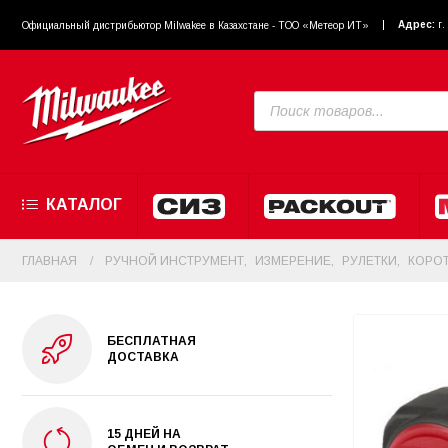
Адрес:
г
Официальный диcтрибьютор Milwakee в Казахстане - ТОО «Метеор ИТ»
КАТАЛОГ
ГЛАВНАЯ
РУЧНОЙ ИНСТРУМЕНТ
,
ИЗМЕРЕНИЕ
,
РУЛЕТКИ
,
КОРОТ
БЕСПЛАТНАЯ
ДОСТАВКА
15 ДНЕЙ НА