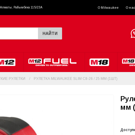
. Алматы, Райымбека 115/23A
О Milwaukee
О на
НАЙТИ
КИЕ РУЛЕТКИ
РУЛЕТКА MILWAUKEE SLIM C8-26 / 25 ММ (1ШТ)
Руле
мм 
Доступ