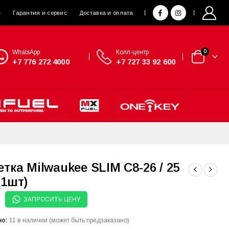
с
Гарантия и сервис
Доставка и оплата
WhatsApp
Колл-центр
0
+7 776 272 4000
+7 727 33 92 600
тка Milwaukee SLIM C8-26 / 25
(1шт)
ЗАПРОСИТЬ ЦЕНУ
но:
11 в наличии (может быть предзаказано)