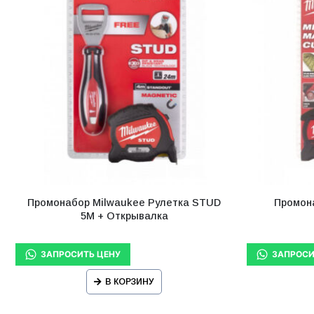
Промонабор Milwaukee Рулетка STUD
Промона
5М + Открывалка
В КОРЗИНУ