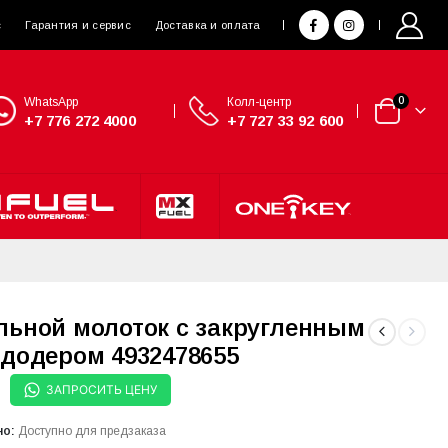
с
Гарантия и сервис
Доставка и оплата
WhatsApp
Колл-центр
0
+7 776 272 4000
+7 727 33 92 600
льной молоток с закругленным
здодером 4932478655
ЗАПРОСИТЬ ЦЕНУ
но:
Доступно для предзаказа