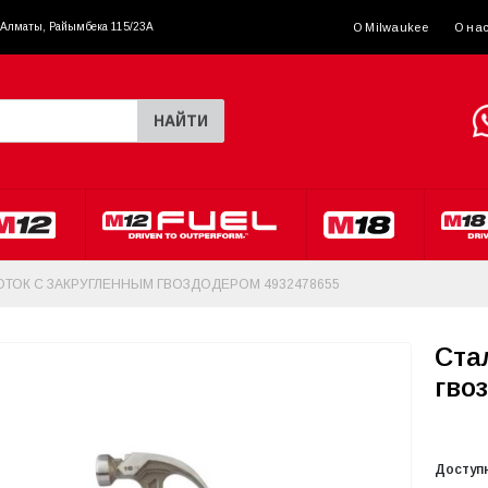
. Алматы, Райымбека 115/23A
О Milwaukee
О на
НАЙТИ
ТОК С ЗАКРУГЛЕННЫМ ГВОЗДОДЕРОМ 4932478655
Ста
гво
Доступ