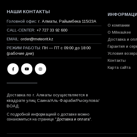
НАШИ КОНТАКТЫ
ИНФОРМАЦ
Головной офис:
г. Алматы, Райымбека 115/23A
О компании
CALL-CENTER:
+7 727 33 92 600
О Milwaukee
EMAIL:
order@meteorit.kz
Доставка и оп
Гарантия и сер
РЕЖИМ РАБОТЫ:
ПН — ПТ с 09:00 до 18:00
(рабочие дни)
Условия возвр
Контакты
Карта сайта
Доставка по г. Алматы осуществляется в
квадрате улиц Саина/Аль-Фараби/Рыскулова/
ВОАД.
С подробной информацией о доставке можно
ознакомиться на странице "
Доставка и оплата
".