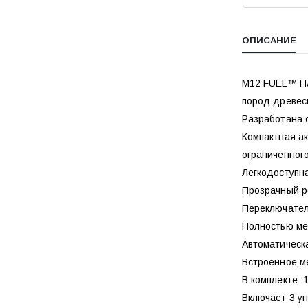
ОПИСАНИЕ
M12 FUEL™ HA
пород древес
Разработана 
Компактная ак
ограниченног
Легкодоступн
Прозрачный р
Переключател
Полностью ме
Автоматическ
Встроенное м
В комплекте: 1
Включает 3 у