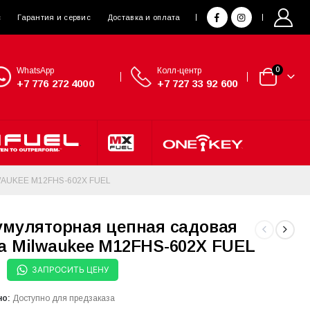
с
Гарантия и сервис
Доставка и оплата
WhatsApp
Колл-центр
0
+7 776 272 4000
+7 727 33 92 600
AUKEE M12FHS-602X FUEL
умуляторная цепная садовая
а Milwaukee M12FHS-602X FUEL
ЗАПРОСИТЬ ЦЕНУ
но:
Доступно для предзаказа