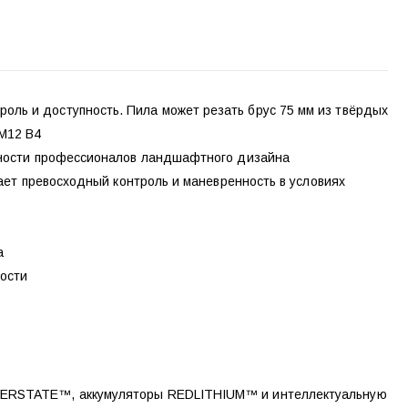
ль и доступность. Пила может резать брус 75 мм из твёрдых
 M12 B4
ёжности профессионалов ландшафтного дизайна
вает превосходный контроль и маневренность в условиях
а
ности
WERSTATE™, аккумуляторы REDLITHIUM™ и интеллектуальную