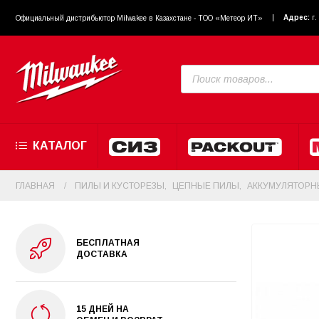
Адрес:
г
Официальный диcтрибьютор Milwakee в Казахстане - ТОО «Метеор ИТ»
КАТАЛОГ
ГЛАВНАЯ
ПИЛЫ И КУСТОРЕЗЫ
,
ЦЕПНЫЕ ПИЛЫ
,
АККУМУЛЯТОРН
БЕСПЛАТНАЯ
ДОСТАВКА
15 ДНЕЙ НА