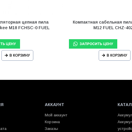
уляторная цепная пила
Компактная сабельная пил
ukee M18 FCHSC-0 FUEL
M12 FUEL CHZ-40
В КОРЗИНУ
В КОРЗИНУ
ИЯ
АККАУНТ
КАТАЛ
Мой аккаунт
Аккуму
Корзина
Аккуму
лата
Заказы
устрой