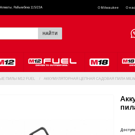
. Алматы, Райымбека 115/23A
О Milwaukee
О на
НАЙТИ
ЫЕ ПИЛЫ M12 FUEL
АККУМУЛЯТОРНАЯ ЦЕПНАЯ САДОВАЯ ПИЛА MILW
Акк
пил
Доступ