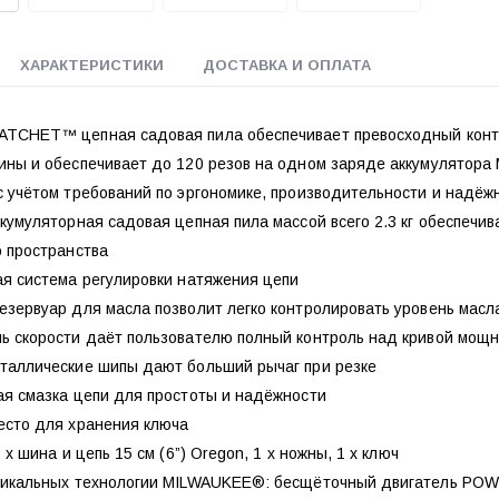
ХАРАКТЕРИСТИКИ
ДОСТАВКА И ОПЛАТА
TCHET™ цепная садовая пила обеспечивает превосходный контро
ины и обеспечивает до 120 резов на одном заряде аккумулятора
с учётом требований по эргономике, производительности и над
кумуляторная садовая цепная пила массой всего 2.3 кг обеспечи
о пространства
ая система регулировки натяжения цепи
езервуар для масла позволит легко контролировать уровень масл
ь скорости даёт пользователю полный контроль над кривой мощ
таллические шипы дают больший рычаг при резке
ая смазка цепи для простоты и надёжности
есто для хранения ключа
 х шина и цепь 15 см (6”) Oregon, 1 х ножны, 1 х ключ
никальных технологии MILWAUKEE®: бесщёточный двигатель PO