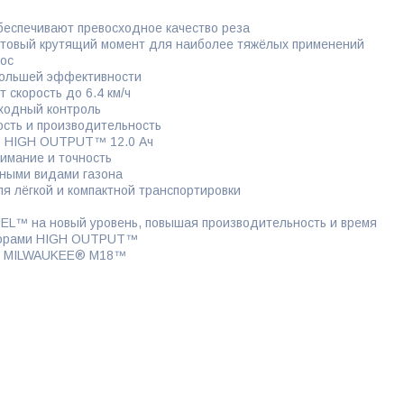
беспечивают превосходное качество реза
артовый крутящий момент для наиболее тяжёлых применений
рос
большей эффективности
 скорость до 6.4 км/ч
сходный контроль
ость и производительность
8™ HIGH OUTPUT™ 12.0 Ач
имание и точность
зными видами газона
я лёгкой и компактной транспортировки
L™ на новый уровень, повышая производительность и время
ляторами HIGH OUTPUT™
ами MILWAUKEE® M18™