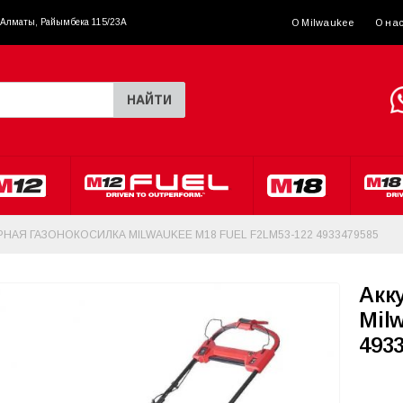
. Алматы, Райымбека 115/23A
О Milwaukee
О на
НАЙТИ
НАЯ ГАЗОНОКОСИЛКА MILWAUKEE M18 FUEL F2LM53-122 4933479585
Акк
Mil
493