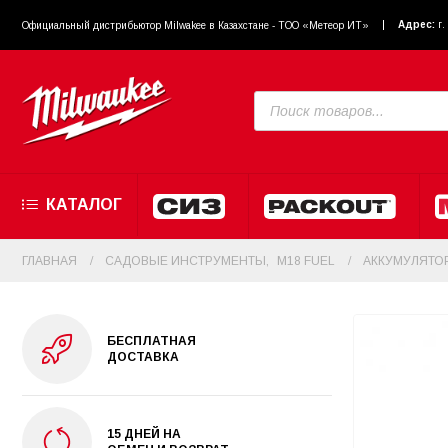
Адрес:
г
Официальный диcтрибьютор Milwakee в Казахстане - ТОО «Метеор ИТ»
КАТАЛОГ
ГЛАВНАЯ
САДОВЫЕ ИНСТРУМЕНТЫ
,
M18 FUEL
АККУМУЛЯТОР
БЕСПЛАТНАЯ
ДОСТАВКА
15 ДНЕЙ НА