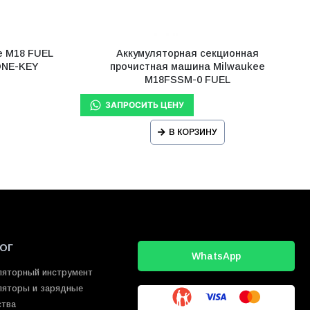
e М18 FUEL
Аккумуляторная секционная
ONE-KEY
прочистная машина Milwaukee
M18FSSM-0 FUEL
В КОРЗИНУ
ОГ
WhatsApp
ляторный инструмент
ляторы и зарядные
ства