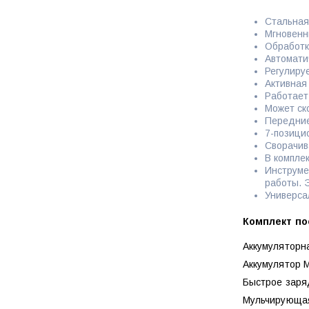
Стальная
Мгновенн
Обработк
Автомати
Регулиру
Активная
Работает
Может ск
Передние
7-позици
Сворачив
В компле
Инструме
работы. 
Универса
Комплект по
Аккумуляторна
Аккумулятор M
Быстрое заряд
Мульчирующая