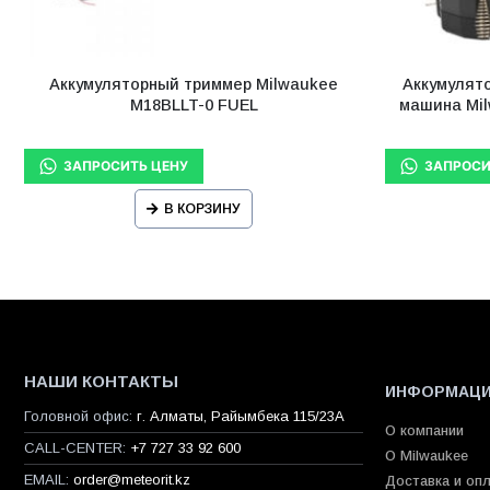
Аккумуляторный триммер Milwaukee
Аккумулят
M18BLLT-0 FUEL
машина Mi
В КОРЗИНУ
НАШИ КОНТАКТЫ
ИНФОРМАЦ
Головной офис:
г. Алматы, Райымбека 115/23A
О компании
CALL-CENTER:
+7 727 33 92 600
О Milwaukee
EMAIL:
order@meteorit.kz
Доставка и оп