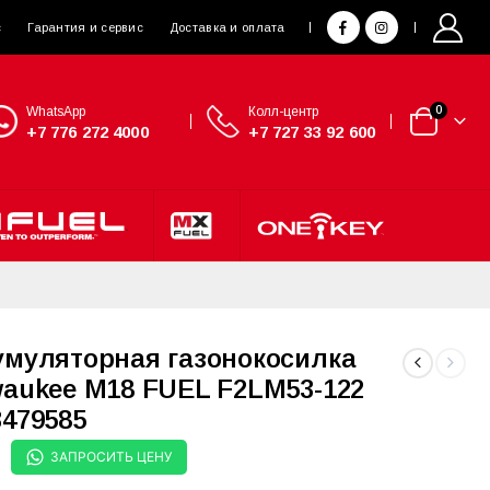
с
Гарантия и сервис
Доставка и оплата
WhatsApp
Колл-центр
0
+7 776 272 4000
+7 727 33 92 600
умуляторная газонокосилка
waukee M18 FUEL F2LM53-122
3479585
ЗАПРОСИТЬ ЦЕНУ