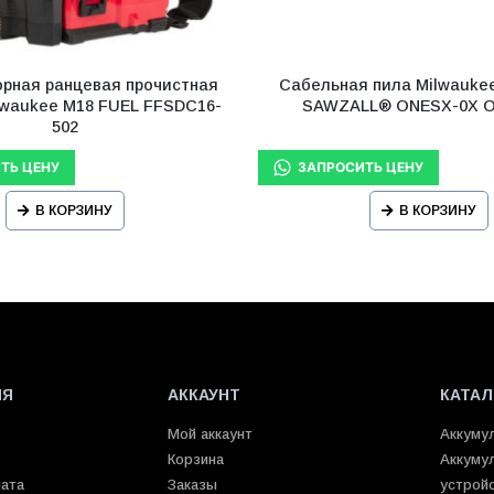
орная ранцевая прочистная
Сабельная пила Milwauke
lwaukee M18 FUEL FFSDC16-
SAWZALL® ONESX-0X 
502
В КОРЗИНУ
В КОРЗИНУ
ИЯ
АККАУНТ
КАТАЛ
Мой аккаунт
Аккуму
Корзина
Аккуму
лата
Заказы
устрой