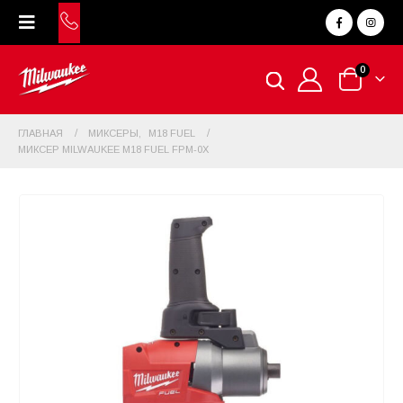
0
ГЛАВНАЯ
МИКСЕРЫ
,
M18 FUEL
МИКСЕР MILWAUKEE M18 FUEL FPM-0X