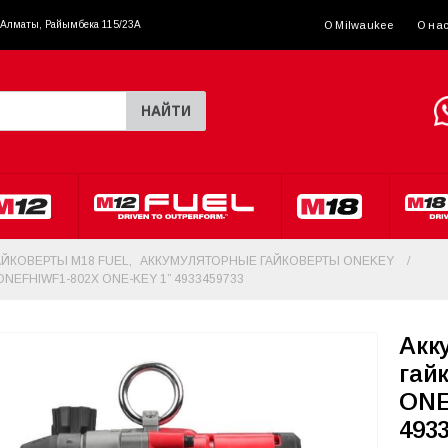
. Алматы, Райымбека 115/23A
О Milwaukee
О на
НАЙТИ
ЙКОВЕРТЫ M18 FUEL
,
АККУМУЛЯТОРНЫЕ ГАЙКОВЕРТЫ ONEKEY
EFHIWF1-802X ONE-KEY 1” 4933459733
Акк
гай
ONE
493