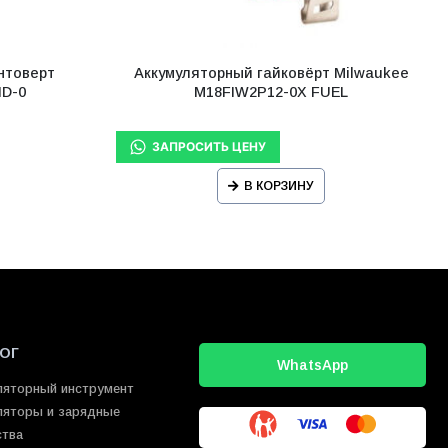
нтоверт
Аккумуляторный гайковёрт Milwaukee
ID-0
M18FIW2P12-0X FUEL
В КОРЗИНУ
ОГ
WhatsApp
ляторный инструмент
ляторы и зарядные
ства