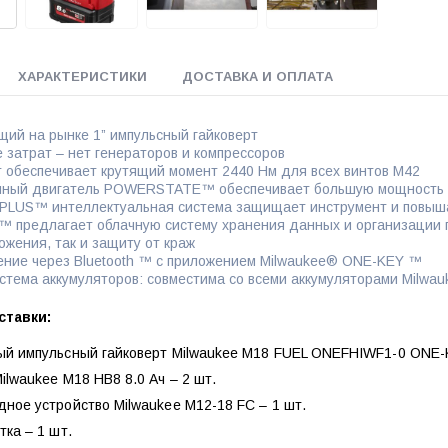
ХАРАКТЕРИСТИКИ
ДОСТАВКА И ОПЛАТА
ий на рынке 1” импульсный гайковерт
 затрат – нет генераторов и компрессоров
т обеспечивает крутящий момент 2440 Нм для всех винтов M42
ный двигатель POWERSTATE™ обеспечивает большую мощность и
PLUS™ интеллектуальная система защищает инструмент и повыш
 предлагает облачную систему хранения данных и организации п
ожения, так и защиту от краж
ние через Bluetooth ™ с приложением Milwaukee® ONE-KEY ™
истема аккумуляторов: совместима со всеми аккумуляторами Milw
ставки:
ый импульсный гайковерт Milwaukee M18 FUEL ONEFHIWF1-0 ONE-K
ilwaukee M18 HB8 8.0 Ач – 2 шт.
ное устройство Milwaukee M12-18 FC – 1 шт.
тка – 1 шт.