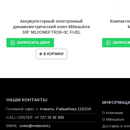
Аккумуляторный электронный
Компактн
динамометрический ключ Milwaukee
M
3/8” M12ONEFTR38-0C FUEL
В КОРЗИНУ
НАШИ КОНТАКТЫ
ИНФОРМАЦ
Головной офис:
г. Алматы, Райымбека 115/23A
О компании
CALL-CENTER:
+7 727 33 92 600
О Milwaukee
EMAIL:
order@meteorit.kz
Доставка и оп