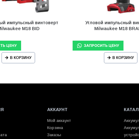
ый импульсный винтоверт
Угловой импульсный ви
ilwaukee M18 BID
Milwaukee M18 BRA
В КОРЗИНУ
В КОРЗИНУ
ИЯ
АККАУНТ
КАТАЛ
Мой аккаунт
Аккуму
Корзина
Аккуму
лата
Заказы
устрой