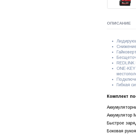
ОПИСАНИЕ
Лидирующ
Снижение
Гайковер
Бесщеточ
REDLINK 
ONE-KEY™
местопол
Подключе
Гибкая с
Комплект по
Аккумуляторн
Аккумулятор M
Быстрое заряд
Боковая рукоя