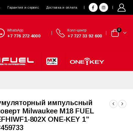
с
Гарантия и сервис
Доставка и оплата
WhatsApp
Колл-центр
0
+7 776 272 4000
+7 727 33 92 600
умуляторный импульсный
коверт Milwaukee M18 FUEL
FHIWF1-802X ONE-KEY 1”
3459733