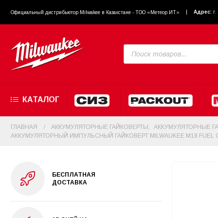
Адрес:
г
Официальный диcтрибьютор Milwakee в Казахстане - ТОО «Метеор ИТ»
КАТАЛОГ
ГЛАВНАЯ
АККУМУЛЯТОРНЫЕ ГАЙКОВЕРТЫ
,
АККУМУЛЯТОРНЫЕ ГА
АККУМУЛЯТОРНЫЙ ИМПУЛЬСНЫЙ ГАЙКОВЕРТ MILWAUKEE M18 FUEL ON
БЕСПЛАТНАЯ
ДОСТАВКА