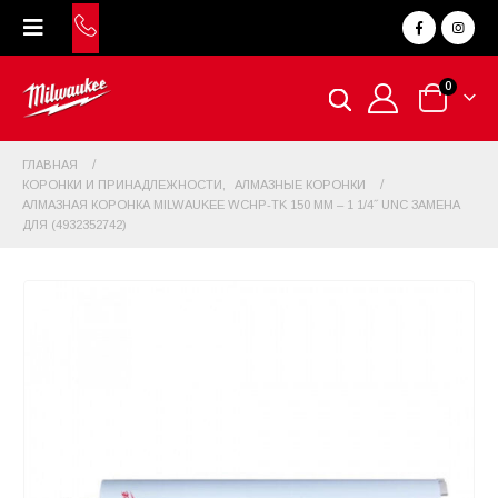
0
ГЛАВНАЯ
КОРОНКИ И ПРИНАДЛЕЖНОСТИ
,
АЛМАЗНЫЕ КОРОНКИ
АЛМАЗНАЯ КОРОНКА MILWAUKEE WCHP-TK 150 ММ – 1 1/4˝ UNC ЗАМЕНА
ДЛЯ (4932352742)