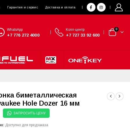
с
Гарантия и сервис
Доставка и оплата
WhatsApp
Колл-центр
0
+7 776 272 4000
+7 727 33 92 600
онка биметаллическая
waukee Hole Dozer 16 мм
ЗАПРОСИТЬ ЦЕНУ
но:
Доступно для предзаказа