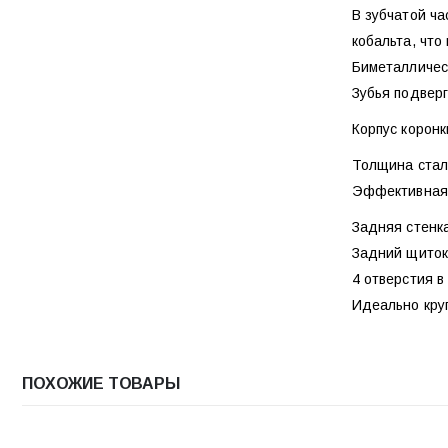
В зубчатой ча
кобальта, что
Биметаллическ
Зубья подвер
Корпус коронк
Толщина стали
Эффективная 
Задняя стенк
Задний щиток
4 отверстия в
Идеально кру
ПОХОЖИЕ ТОВАРЫ