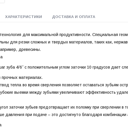
ХАРАКТЕРИСТИКИ
ДОСТАВКА И ОПЛАТА
технология для максимальной продуктивности. Специальная геоме
ьны для резки сложных и твердых материалов, таких как, нержав
например, древесины.
ба
аг зуба 4/6˝ с положительным углом заточки 10 градусов дает с
в прочных материалах.
твод тепла во время сверления позволяет оставаться зубьям ост
лубокие выемки между зубьями увеличивают эффективность удале
гол заточки зубьев предотвращает их поломку при сверлении в т
е давления при подаче – это достигнуто благодаря комбинации 
а