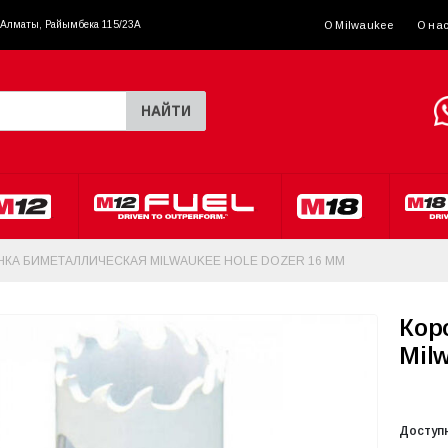
. Алматы, Райымбека 115/23A
О Milwaukee
О на
НАЙТИ
КА БИМЕТАЛЛИЧЕСКАЯ MILWAUKEE HOLE DOZER 16 ММ
Кор
Mil
Доступ