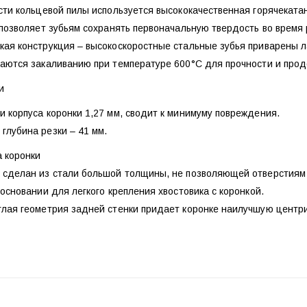
сти кольцевой пилы используется высококачественная горячекатанна
 позволяет зубьям сохранять первоначальную твердость во время
ая конструкция – высокоскоростные стальные зубья приварены ла
гаются закаливанию при температуре 600°С для прочности и прод
и
 корпуса коронки 1,27 мм, сводит к минимуму повреждения.
глубина резки – 41 мм.
а коронки
 сделан из стали большой толщины, не позволяющей отверстиям 
 основании для легкого крепления хвостовика с коронкой.
глая геометрия задней стенки придает коронке наилучшую центри