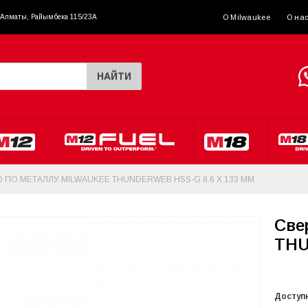
. Алматы, Райымбека 115/23A
О Milwaukee
О на
НАЙТИ
 ПО МЕТАЛЛУ MILWAUKEE THUNDERWEB HSS-G 8.6 X 133 ММ
Све
THU
Доступ