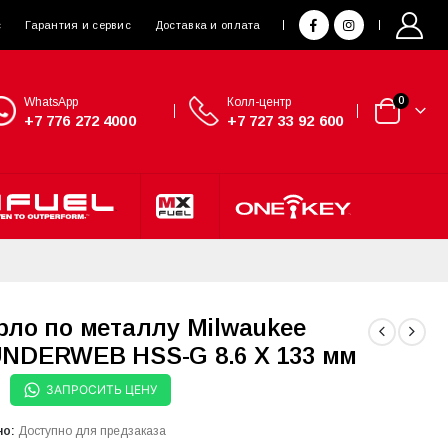
с
Гарантия и сервис
Доставка и оплата
WhatsApp
Колл-центр
0
+7 776 272 4000
+7 727 33 92 600
рло по металлу Milwaukee
NDERWEB HSS-G 8.6 X 133 мм
ЗАПРОСИТЬ ЦЕНУ
но:
Доступно для предзаказа