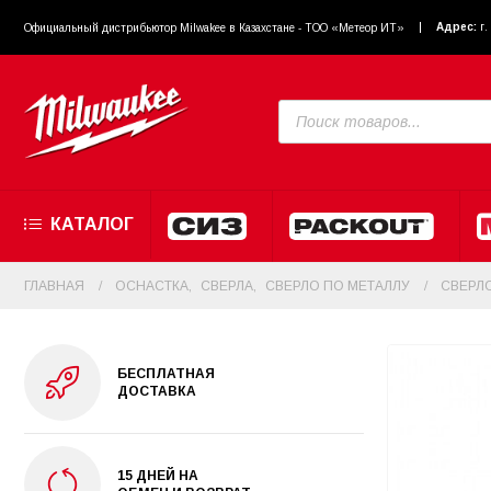
Адрес:
г
Официальный диcтрибьютор Milwakee в Казахстане - ТОО «Метеор ИТ»
КАТАЛОГ
ГЛАВНАЯ
ОСНАСТКА
,
СВЕРЛА
,
СВЕРЛО ПО МЕТАЛЛУ
СВЕРЛО
БЕСПЛАТНАЯ
ДОСТАВКА
15 ДНЕЙ НА