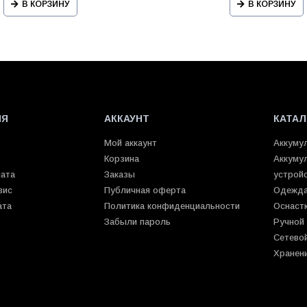
В КОРЗИНУ
В КОРЗИНУ
ИЯ
АККАУНТ
КАТАЛ
Мой аккаунт
Аккуму
Корзина
Аккуму
лата
Заказы
устрой
вис
Публичная оферта
Одежда
ата
Политика конфиденциальности
Оснаст
Забыли пароль
Ручной
Сетево
Хранен