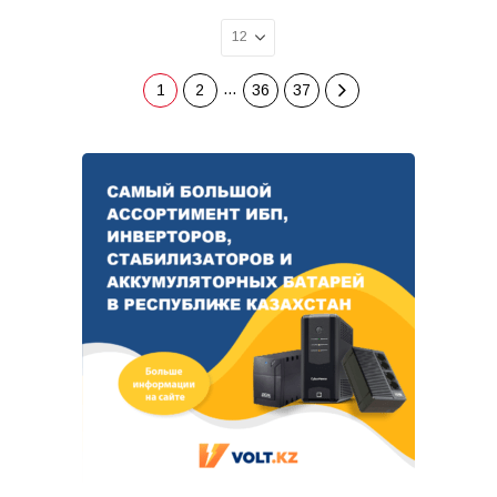
…
1
2
36
37