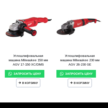
Углошлифовальная
Углошлифовальная
машина Milwaukee 150 мм
машина Milwaukee 230 мм
AGV 17-150 XC/DMS
AGV 26-230 GE
В КОРЗИНУ
В КОРЗИНУ