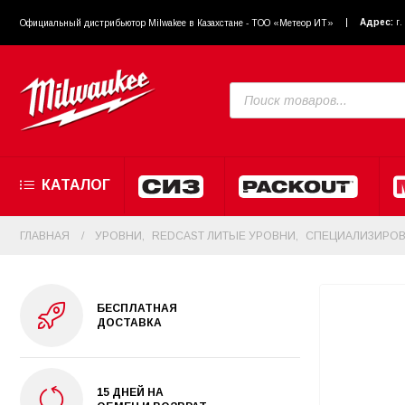
Адрес:
г
Официальный диcтрибьютор Milwakee в Казахстане - ТОО «Метеор ИТ»
КАТАЛОГ
ГЛАВНАЯ
УРОВНИ
,
REDCAST ЛИТЫЕ УРОВНИ
,
СПЕЦИАЛИЗИРОВ
БЕСПЛАТНАЯ
ДОСТАВКА
15 ДНЕЙ НА