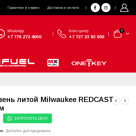
с
Гарантия и сервис
Доставка и оплата
WhatsApp
Колл-центр
0
+7 776 272 4000
+7 727 33 92 600
вень литой Milwaukee REDCAST
см
ЗАПРОСИТЬ ЦЕНУ
но:
Доступно для предзаказа