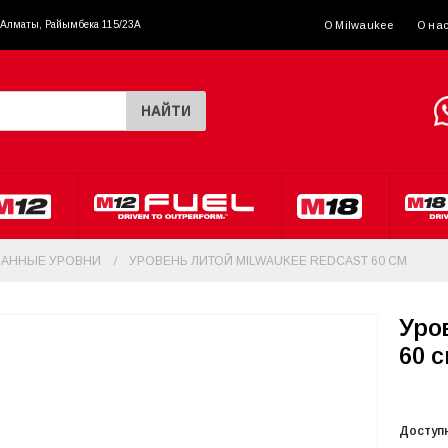
. Алматы, Райымбека 115/23A
О Milwaukee
О на
НАЙТИ
АННЫЕ УРОВНИ
УРОВЕНЬ ЛИТОЙ MILWAUKEE REDCAST 60 СМ
Уро
60 
Доступ