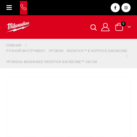
0
ГЛАВНАЯ
РУЧНОЙ ИНСТРУМЕНТ
,
УРОВНИ
,
REDSTICK™ В КОРПУСЕ BACKBONE
УРОВЕНЬ MILWAUKEE REDSTICK BACKBONE™ 240 СМ