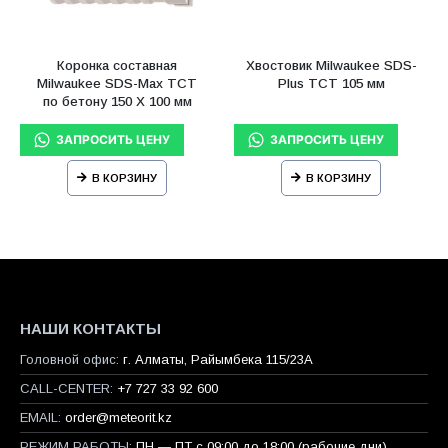
Коронка составная
Хвостовик Milwaukee SDS-
Milwaukee SDS-Max ТСТ
Plus TCT 105 мм
по бетону 150 X 100 мм
В КОРЗИНУ
В КОРЗИНУ
НАШИ КОНТАКТЫ
Головной офис:
г. Алматы, Райымбека 115/23A
CALL-CENTER:
+7 727 33 92 600
EMAIL:
order@meteorit.kz
РЕЖИМ РАБОТЫ:
ПН — ПТ с 09:00 до 18:00 (рабочие дни)