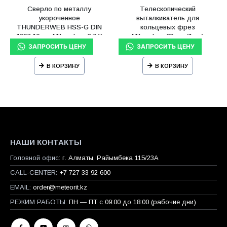
Сверло по металлу
Телескопический
укороченное
выталкиватель для
THUNDERWEB HSS-G DIN
кольцевых фрез
1897 10 шт Milwaukee 3.7 X
Milwaukee 30 мм (1шт)
52 мм
В КОРЗИНУ
В КОРЗИНУ
НАШИ КОНТАКТЫ
Головной офис:
г. Алматы, Райымбека 115/23A
CALL-CENTER:
+7 727 33 92 600
EMAIL:
order@meteorit.kz
РЕЖИМ РАБОТЫ:
ПН — ПТ с 09:00 до 18:00 (рабочие дни)